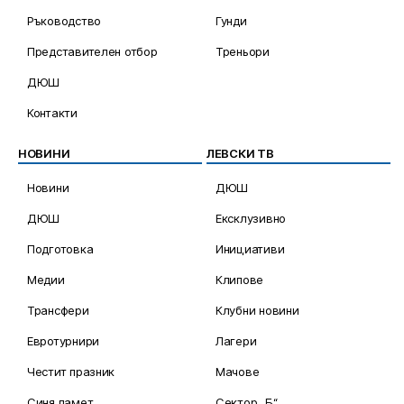
Ръководство
Гунди
Представителен отбор
Треньори
ДЮШ
Контакти
НОВИНИ
ЛЕВСКИ ТВ
Новини
ДЮШ
ДЮШ
Ексклузивно
Подготовка
Инициативи
Медии
Клипове
Трансфери
Клубни новини
Евротурнири
Лагери
Честит празник
Мачове
Синя памет
Сектор „Б“