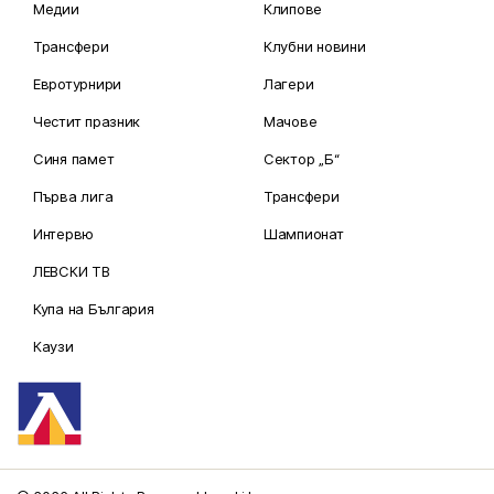
Медии
Клипове
Трансфери
Клубни новини
Евротурнири
Лагери
Честит празник
Мачове
Синя памет
Сектор „Б“
Първа лига
Трансфери
Интервю
Шампионат
ЛЕВСКИ ТВ
Купа на България
Каузи