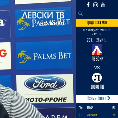
SEARCH BUTTON
Search
for:
предстоящ мач
07 август 2026г.
21:15ч.
23Ч. 21МИН.
ЛЕВСКИ
VS
ЛОКО ПД
Вземи билет
№
ОТБОР
PTS
1
Левски
9