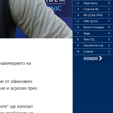
2
Лудогорец
9
3
Спартак Вн
7
4
ФК ЦСКА 1948
7
5
ПФК ЦСКА
7
6
Ботев Пловдив
4
7
Арда
4
8
Локо Пд
3
9
Локомотив Сф
2
10
Славия
2
класиране
навечерието на
че от обикновен
ие и агресия през
ните“ ще излязат
 за свободата на