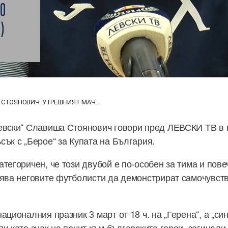
ЩО
)
СТОЯНОВИЧ: УТРЕШНИЯТ МАЧ...
евски“ Славиша Стоянович говори пред ЛЕВСКИ ТВ в 
сък с „Берое“ за Купата на България.
тегоричен, че този двубой е по-особен за тима и пове
оява неговите футболисти да демонстрират самочувств
ационалния празник 3 март от 18 ч. на „Герена“, а „си
и като знак на почит към българските герои, загинали