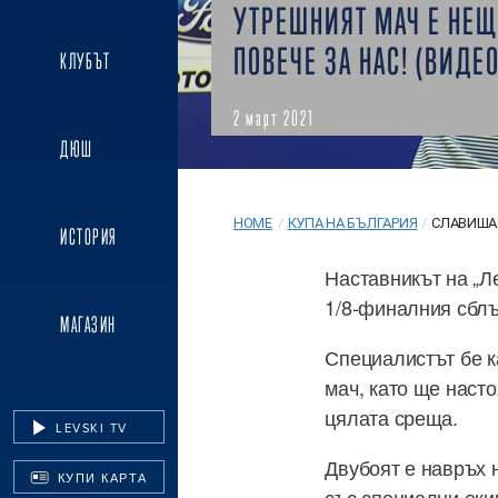
УТРЕШНИЯТ МАЧ Е НЕ
ПОВЕЧЕ ЗА НАС! (ВИДЕО
КЛУБЪТ
2 март 2021
ДЮШ
HOME
/
КУПА НА БЪЛГАРИЯ
/
СЛАВИША 
ИСТОРИЯ
Наставникът на „Л
1/8-финалния сблъ
МАГАЗИН
Специалистът бе ка
мач, като ще наст
цялата среща.
LEVSKI TV
Двубоят е навръх н
КУПИ КАРТА
със специални екип