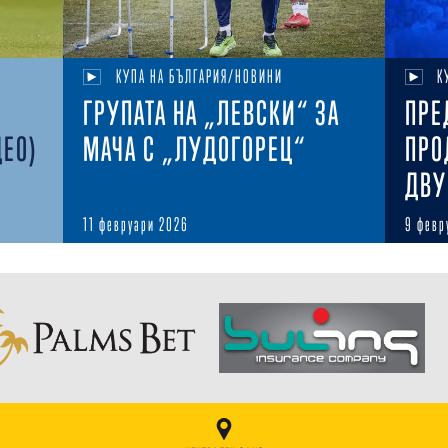
КУПА НА БЪЛГАРИЯ/НОВИНИ
К
ГРУПАТА НА „ЛЕВСКИ“ ЗА
ПРЕ
ДЕО)
МАЧА С „ЛУДОГОРЕЦ“
ПРО
ДВУ
11 февруари 2026
9 февр