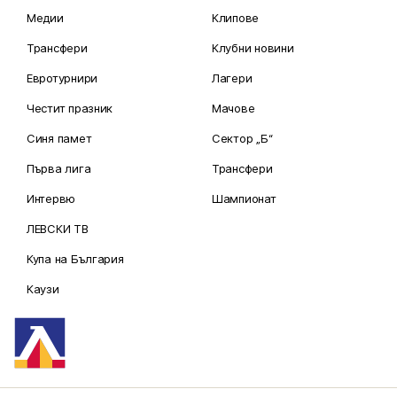
Медии
Клипове
Трансфери
Клубни новини
Евротурнири
Лагери
Честит празник
Мачове
Синя памет
Сектор „Б“
Първа лига
Трансфери
Интервю
Шампионат
ЛЕВСКИ ТВ
Купа на България
Каузи