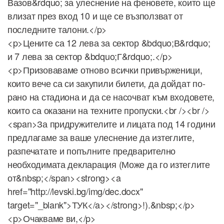
Вазов&rdquo; за улеснение на феновете, които ще
влизат през вход 10 и ще се възползват от
последните талони.</p>
<p>Цените са 12 лева за сектор &bdquo;В&rdquo;
и 7 лева за сектор &bdquo;Г&rdquo;.</p>
<p>Призоваваме отново всички привърженици,
които вече са си закупили билети, да дойдат по-
рано на стадиона и да се насочват към входовете,
които са оказани на техните пропуски.<br /><br />
<span>За придружителите и лицата под 14 години
предлагаме за ваше улеснение да изтеглите,
разпечатате и попълните предварително
необходимата декларация (Може да го изтеглите
от&nbsp;</span><strong><a
href="http://levski.bg/img/dec.docx"
target="_blank">ТУК</a></strong>!).&nbsp;</p>
<p>Очакваме ви,</p>