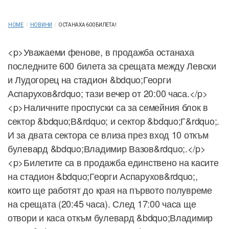
HOME
/
НОВИНИ
/
OСТАНАХА 600 БИЛЕТА!
<p>Уважаеми фенове, в продажба останаха
последните 600 билета за срещата между Левски
и Лудогорец на стадион &bdquo;Георги
Аспарухов&rdquo; тази вечер от 20:00 часа.</p>
<p>Наличните проспуски са за семейния блок в
сектор &bdquo;В&rdquo; и сектор &bdquo;Г&rdquo;.
И за двата сектора се влиза през вход 10 откъм
булевард &bdquo;Владимир Вазов&rdquo;.</p>
<p>Билетите са в продажба единствено на касите
на стадион &bdquo;Георги Аспарухов&rdquo;,
които ще работят до края на първото полувреме
на срещата (20:45 часа). След 17:00 часа ще
отвори и каса откъм булевард &bdquo;Владимир