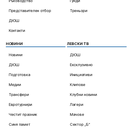
Ръководство
Гунди
Представителен отбор
Треньори
ДЮШ
Контакти
НОВИНИ
ЛЕВСКИ ТВ
Новини
ДЮШ
ДЮШ
Ексклузивно
Подготовка
Инициативи
Медии
Клипове
Трансфери
Клубни новини
Евротурнири
Лагери
Честит празник
Мачове
Синя памет
Сектор „Б“