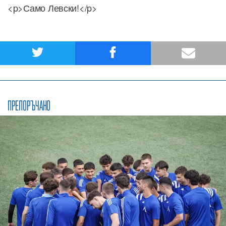
<p>Само Левски!</p>
ПРЕПОРЪЧАНО