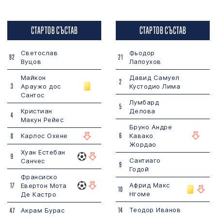
СТАРТОВ СЪСТАВ
СТАРТОВ СЪСТАВ
Светослав
Фьодор
92
21
Вуцов
Лапоухов
Майкон
Давид Самуел
2
3
Араужо дос
Кустодио Лима
Сантос
Лумбард
5
Кристиан
Делова
4
Макун Рейес
Бруно Андре
6
8
Карлос Охене
Кавако
Жордао
Хуан Естебан
9
Сантиаго
Санчес
9
Годой
Франсиско
17
Африд Макс
Евертон Мота
10
Нгоме
Де Кастро
14
Теодор Иванов
47
Акрам Бурас