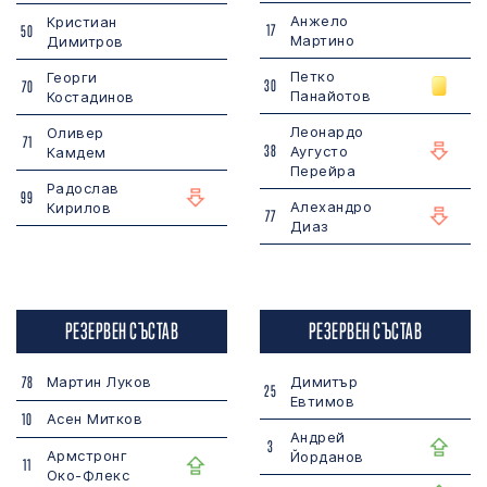
Анжело
Кристиан
17
50
Мартино
Димитров
Петко
Георги
30
70
Панайотов
Костадинов
Леонардо
Оливер
71
38
Аугусто
Камдем
Перейра
Радослав
99
Алехандро
Кирилов
77
Диаз
РЕЗЕРВЕН СЪСТАВ
РЕЗЕРВЕН СЪСТАВ
78
Мартин Луков
Димитър
25
Евтимов
10
Асен Митков
Андрей
3
Армстронг
Йорданов
11
Око-Флекс