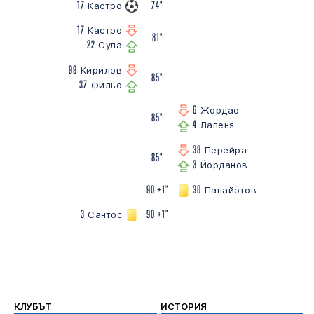
17
74"
Кастро
17
Кастро
81"
22
Сула
99
Кирилов
85"
37
Фильо
6
Жордао
85"
4
Лапеня
38
Перейра
85"
3
Йорданов
90 +1"
30
Панайотов
3
90 +1"
Сантос
КЛУБЪТ
ИСТОРИЯ