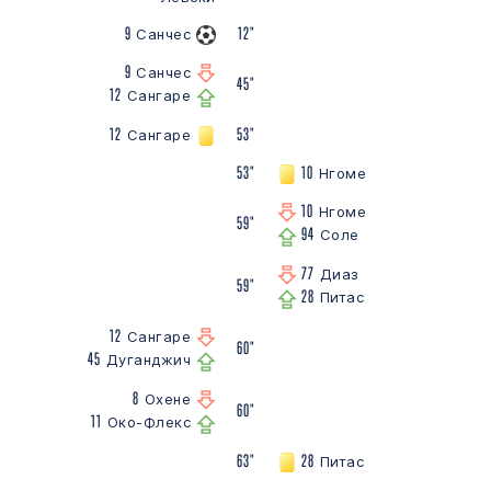
9
12"
Санчес
9
Санчес
45"
12
Сангаре
12
53"
Сангаре
53"
10
Нгоме
10
Нгоме
59"
94
Соле
77
Диаз
59"
28
Питас
12
Сангаре
60"
45
Дуганджич
8
Охене
60"
11
Око-Флекс
63"
28
Питас