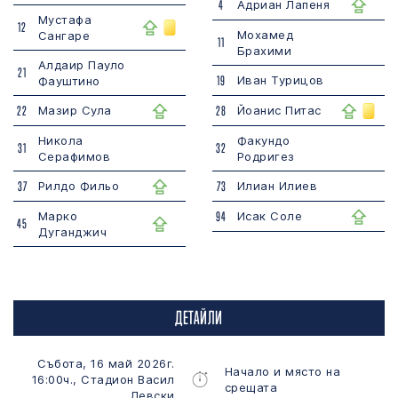
4
Адриан Лапеня
Мустафа
12
Мохамед
Сангаре
11
Брахими
Алдаир Пауло
21
19
Иван Турицов
Фауштино
22
Мазир Сула
28
Йоанис Питас
Никола
Факундо
31
32
Серафимов
Родригез
37
Рилдо Фильо
73
Илиан Илиев
Марко
94
Исак Соле
45
Дуганджич
ДЕТАЙЛИ
Събота,
16 май 2026г.
Начало и място на
16:00ч.,
Стадион Васил
срещата
Левски