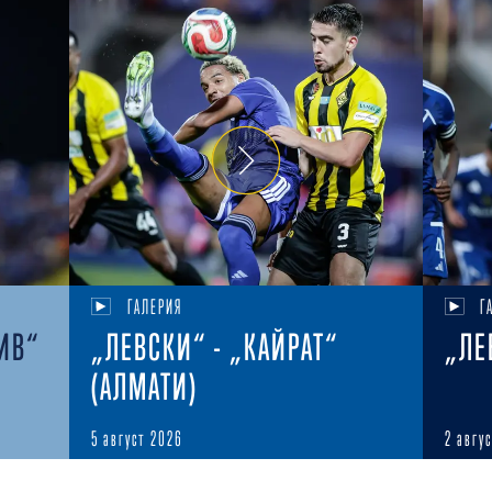
ГАЛЕРИЯ
Г
ИВ“
„ЛЕВСКИ“ - „КАЙРАТ“
„ЛЕ
(АЛМАТИ)
5 август 2026
2 авгу