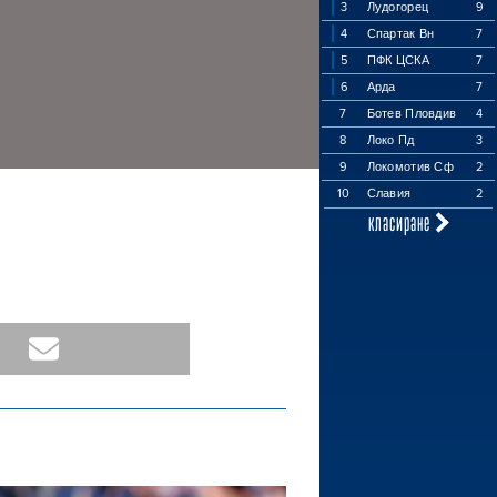
3
Лудогорец
9
4
Спартак Вн
7
5
ПФК ЦСКА
7
6
Арда
7
7
Ботев Пловдив
4
8
Локо Пд
3
9
Локомотив Сф
2
10
Славия
2
класиране