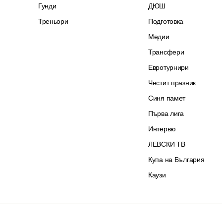
Гунди
ДЮШ
Треньори
Подготовка
Медии
Трансфери
Евротурнири
Честит празник
Синя памет
Първа лига
Интервю
ЛЕВСКИ ТВ
Купа на България
Каузи