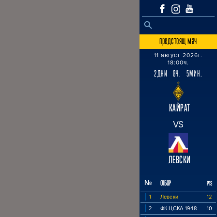
SEARCH BUTTON
Search
for:
предстоящ мач
11 август 2026г.
18:00ч.
2ДНИ 8Ч. 5МИН.
КАЙРАТ
VS
ЛЕВСКИ
№
ОТБОР
PTS
1
Левски
12
2
ФК ЦСКА 1948
10