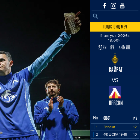
SEARCH BUTTON
Search
for:
предстоящ мач
11 август 2026г.
18:00ч.
2ДНИ 9Ч. 44МИН.
КАЙРАТ
VS
ЛЕВСКИ
№
ОТБОР
PTS
1
Левски
12
2
ФК ЦСКА 1948
10