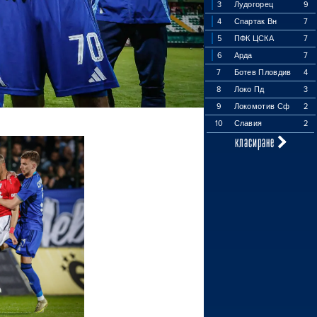
3
Лудогорец
9
4
Спартак Вн
7
5
ПФК ЦСКА
7
6
Арда
7
7
Ботев Пловдив
4
8
Локо Пд
3
9
Локомотив Сф
2
10
Славия
2
класиране