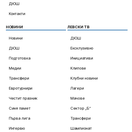
ДЮШ
Контакти
НОВИНИ
ЛЕВСКИ ТВ
Новини
ДЮШ
ДЮШ
Ексклузивно
Подготовка
Инициативи
Медии
Клипове
Трансфери
Клубни новини
Евротурнири
Лагери
Честит празник
Мачове
Синя памет
Сектор „Б“
Първа лига
Трансфери
Интервю
Шампионат