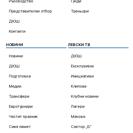
Ръководство
Гунди
Представителен отбор
Треньори
ДЮШ
Контакти
НОВИНИ
ЛЕВСКИ ТВ
Новини
ДЮШ
ДЮШ
Ексклузивно
Подготовка
Инициативи
Медии
Клипове
Трансфери
Клубни новини
Евротурнири
Лагери
Честит празник
Мачове
Синя памет
Сектор „Б“