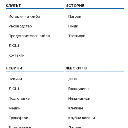
КЛУБЪТ
ИСТОРИЯ
История на клуба
Патрон
Ръководство
Гунди
Представителен отбор
Треньори
ДЮШ
Контакти
НОВИНИ
ЛЕВСКИ ТВ
Новини
ДЮШ
ДЮШ
Ексклузивно
Подготовка
Инициативи
Медии
Клипове
Трансфери
Клубни новини
Евротурнири
Лагери