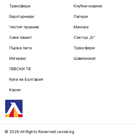
Трансфери
Клубни новини
Евротурнири
Лагери
Честит празник
Мачове
Синя памет
Сектор „Б“
Първа лига
Трансфери
Интервю
Шампионат
ЛЕВСКИ ТВ
Купа на България
Каузи
© 2026 All Rights Reserved Levski.bg