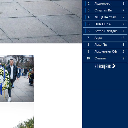
2
Лудогорец
9
3
Спартак Вн
7
4
ФК ЦСКА 1948
7
5
ПФК ЦСКА
7
6
Ботев Пловдив
4
7
Арда
4
8
Локо Пд
3
9
Локомотив Сф
2
10
Славия
2
класиране