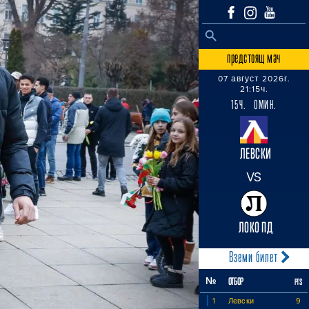
SEARCH BUTTON
Search
for:
предстоящ мач
07 август 2026г.
21:15ч.
15Ч. 0МИН.
ЛЕВСКИ
VS
ЛОКО ПД
Вземи билет
№
ОТБОР
PTS
1
Левски
9