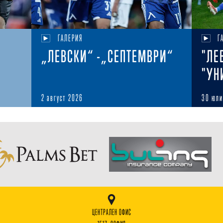
ГАЛЕРИЯ
Г
„ЛЕВСКИ“ -„СЕПТЕМВРИ“
"ЛЕ
"УН
2 август 2026
30 юли
ЦЕНТРАЛЕН ОФИС