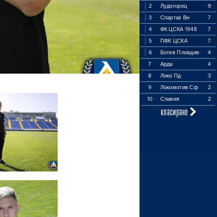
2
Лудогорец
9
3
Спартак Вн
7
4
ФК ЦСКА 1948
7
5
ПФК ЦСКА
7
6
Ботев Пловдив
4
7
Арда
4
8
Локо Пд
3
9
Локомотив Сф
2
10
Славия
2
класиране