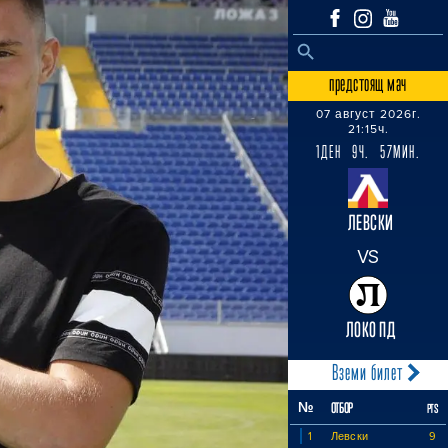
SEARCH BUTTON
Search
for:
предстоящ мач
07 август 2026г.
21:15ч.
1ДЕН 9Ч. 57МИН.
ЛЕВСКИ
VS
ЛОКО ПД
Вземи билет
№
ОТБОР
PTS
1
Левски
9