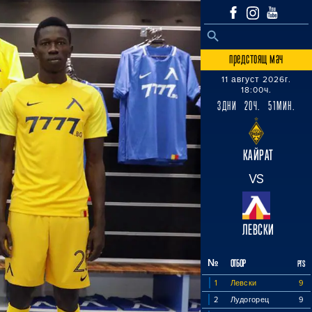
SEARCH BUTTON
Search
for:
предстоящ мач
11 август 2026г.
18:00ч.
3ДНИ 20Ч. 51МИН.
КАЙРАТ
VS
ЛЕВСКИ
№
ОТБОР
PTS
1
Левски
9
2
Лудогорец
9