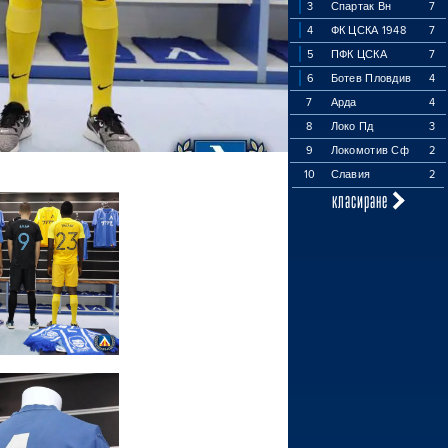
3
Спартак Вн
7
4
ФК ЦСКА 1948
7
5
ПФК ЦСКА
7
6
Ботев Пловдив
4
7
Арда
4
8
Локо Пд
3
9
Локомотив Сф
2
10
Славия
2
класиране