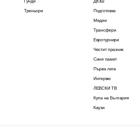
Гунди
ДЮШ
Треньори
Подготовка
Медии
Трансфери
Евротурнири
Честит празник
Синя памет
Първа лига
Интервю
ЛЕВСКИ ТВ
Купа на България
Каузи