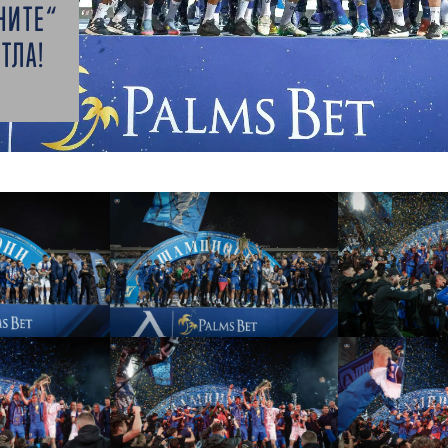
НИТЕ“
ТЛА!