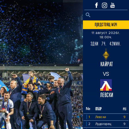
SEARCH BUTTON
Search
for:
предстоящ мач
11 август 2026г.
18:00ч.
3ДНИ 7Ч. 42МИН.
КАЙРАТ
VS
ЛЕВСКИ
№
ОТБОР
PTS
1
Левски
9
2
Лудогорец
9