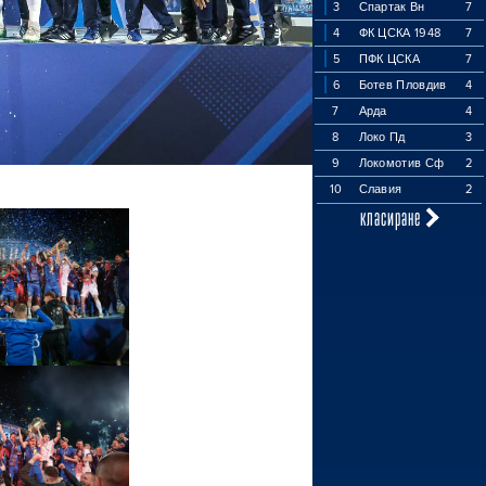
3
Спартак Вн
7
4
ФК ЦСКА 1948
7
5
ПФК ЦСКА
7
6
Ботев Пловдив
4
7
Арда
4
8
Локо Пд
3
9
Локомотив Сф
2
10
Славия
2
класиране