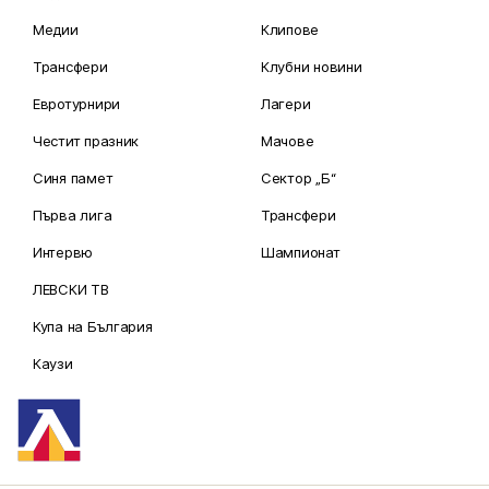
Медии
Клипове
Трансфери
Клубни новини
Евротурнири
Лагери
Честит празник
Мачове
Синя памет
Сектор „Б“
Първа лига
Трансфери
Интервю
Шампионат
ЛЕВСКИ ТВ
Купа на България
Каузи