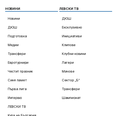
НОВИНИ
ЛЕВСКИ ТВ
Новини
ДЮШ
ДЮШ
Ексклузивно
Подготовка
Инициативи
Медии
Клипове
Трансфери
Клубни новини
Евротурнири
Лагери
Честит празник
Мачове
Синя памет
Сектор „Б“
Първа лига
Трансфери
Интервю
Шампионат
ЛЕВСКИ ТВ
Купа на България