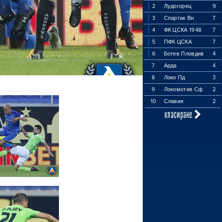
2
Лудогорец
9
3
Спартак Вн
7
4
ФК ЦСКА 1948
7
5
ПФК ЦСКА
7
6
Ботев Пловдив
4
7
Арда
4
8
Локо Пд
3
9
Локомотив Сф
2
10
Славия
2
класиране