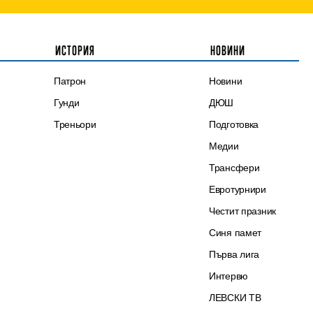
ИСТОРИЯ
НОВИНИ
Патрон
Новини
Гунди
ДЮШ
Треньори
Подготовка
Медии
Трансфери
Евротурнири
Честит празник
Синя памет
Първа лига
Интервю
ЛЕВСКИ ТВ