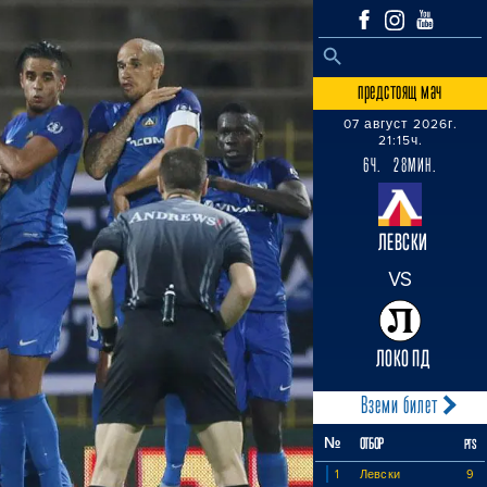
SEARCH BUTTON
Search
for:
предстоящ мач
07 август 2026г.
21:15ч.
6Ч. 28МИН.
ЛЕВСКИ
VS
ЛОКО ПД
Вземи билет
№
ОТБОР
PTS
1
Левски
9