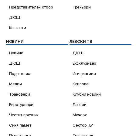
Представителен отбор
Треньори
ДЮШ
Контакти
НОВИНИ
ЛЕВСКИ ТВ
Новини
ДЮШ
ДЮШ
Ексклузивно
Подготовка
Инициативи
Медии
Клипове
Трансфери
Клубни новини
Евротурнири
Лагери
Честит празник
Мачове
Синя памет
Сектор „Б“
Първа лига
Трансфери