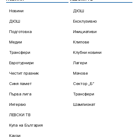
Новини
ДЮШ
ДЮШ
Ексклузивно
Подготовка
Инициативи
Медии
Клипове
Трансфери
Клубни новини
Евротурнири
Лагери
Честит празник
Мачове
Синя памет
Сектор „Б“
Първа лига
Трансфери
Интервю
Шампионат
ЛЕВСКИ ТВ
Купа на България
Каузи