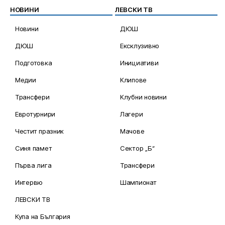
НОВИНИ
ЛЕВСКИ ТВ
Новини
ДЮШ
ДЮШ
Ексклузивно
Подготовка
Инициативи
Медии
Клипове
Трансфери
Клубни новини
Евротурнири
Лагери
Честит празник
Мачове
Синя памет
Сектор „Б“
Първа лига
Трансфери
Интервю
Шампионат
ЛЕВСКИ ТВ
Купа на България