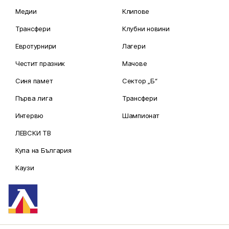
Медии
Клипове
Трансфери
Клубни новини
Евротурнири
Лагери
Честит празник
Мачове
Синя памет
Сектор „Б“
Първа лига
Трансфери
Интервю
Шампионат
ЛЕВСКИ ТВ
Купа на България
Каузи