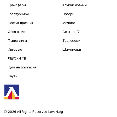
Трансфери
Клубни новини
Евротурнири
Лагери
Честит празник
Мачове
Синя памет
Сектор „Б“
Първа лига
Трансфери
Интервю
Шампионат
ЛЕВСКИ ТВ
Купа на България
Каузи
© 2026 All Rights Reserved Levski.bg