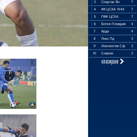
3
Спартак Вн
7
4
ФК ЦСКА 1948
7
5
ПФК ЦСКА
7
6
Ботев Пловдив
4
7
Арда
4
8
Локо Пд
3
9
Локомотив Сф
2
10
Славия
2
класиране