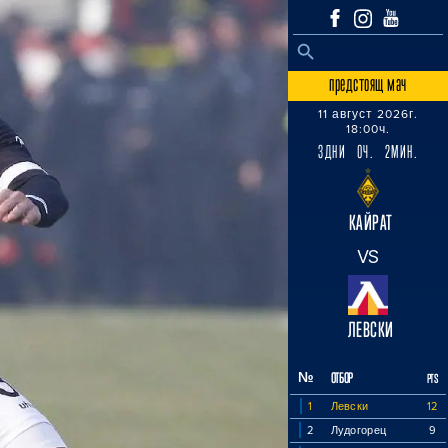
SEARCH BUTTON
Search
for:
предстоящ мач
11 август 2026г.
18:00ч.
3ДНИ 0Ч. 2МИН.
КАЙРАТ
VS
ЛЕВСКИ
№
ОТБОР
PTS
1
Левски
12
2
Лудогорец
9