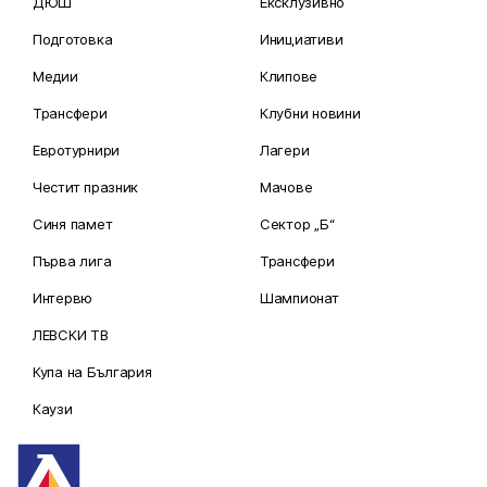
ДЮШ
Ексклузивно
Подготовка
Инициативи
Медии
Клипове
Трансфери
Клубни новини
Евротурнири
Лагери
Честит празник
Мачове
Синя памет
Сектор „Б“
Първа лига
Трансфери
Интервю
Шампионат
ЛЕВСКИ ТВ
Купа на България
Каузи