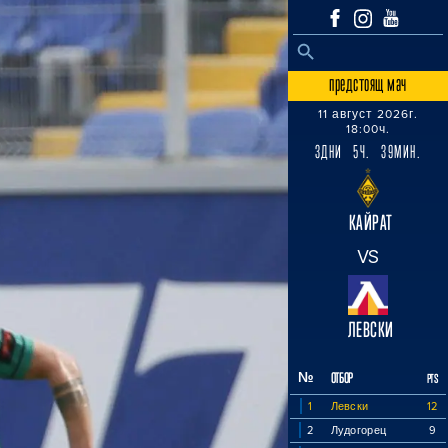
SEARCH BUTTON
Search
for:
предстоящ мач
11 август 2026г.
18:00ч.
3ДНИ 5Ч. 39МИН.
КАЙРАТ
VS
ЛЕВСКИ
№
ОТБОР
PTS
1
Левски
12
2
Лудогорец
9