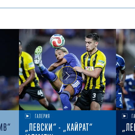
ГАЛЕРИЯ
Г
ИВ“
„ЛЕВСКИ“ - „КАЙРАТ“
„ЛЕ