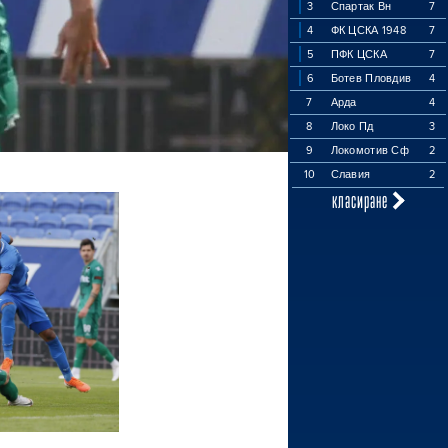
3
Спартак Вн
7
4
ФК ЦСКА 1948
7
5
ПФК ЦСКА
7
6
Ботев Пловдив
4
7
Арда
4
8
Локо Пд
3
9
Локомотив Сф
2
10
Славия
2
класиране