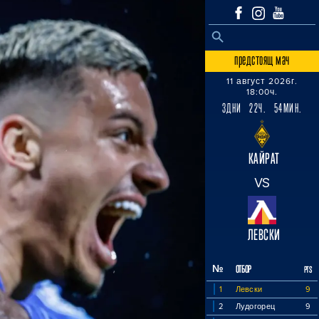
SEARCH BUTTON
Search
for:
предстоящ мач
11 август 2026г.
18:00ч.
3ДНИ 22Ч. 54МИН.
КАЙРАТ
VS
ЛЕВСКИ
№
ОТБОР
PTS
1
Левски
9
2
Лудогорец
9