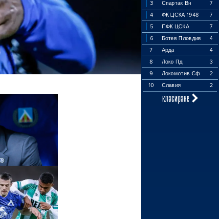
3
Спартак Вн
7
4
ФК ЦСКА 1948
7
5
ПФК ЦСКА
7
6
Ботев Пловдив
4
7
Арда
4
8
Локо Пд
3
9
Локомотив Сф
2
10
Славия
2
класиране