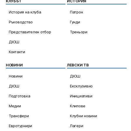
КЛУБЪТ
ИСТОРИЯ
История на клуба
Патрон
Ръководство
Гунди
Представителен отбор
Треньори
ДЮШ
Контакти
НОВИНИ
ЛЕВСКИ ТВ
Новини
ДЮШ
ДЮШ
Ексклузивно
Подготовка
Инициативи
Медии
Клипове
Трансфери
Клубни новини
Евротурнири
Лагери