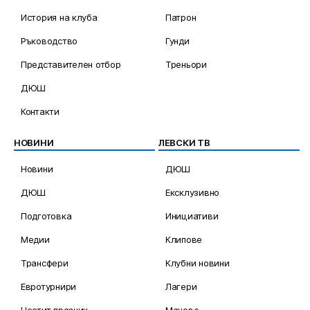
История на клуба
Патрон
Ръководство
Гунди
Представителен отбор
Треньори
ДЮШ
Контакти
НОВИНИ
ЛЕВСКИ ТВ
Новини
ДЮШ
ДЮШ
Ексклузивно
Подготовка
Инициативи
Медии
Клипове
Трансфери
Клубни новини
Евротурнири
Лагери
Честит празник
Мачове