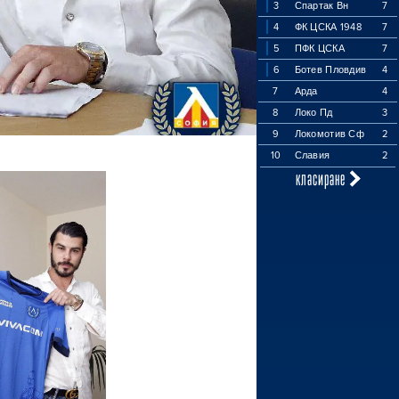
3
Спартак Вн
7
4
ФК ЦСКА 1948
7
5
ПФК ЦСКА
7
6
Ботев Пловдив
4
7
Арда
4
8
Локо Пд
3
9
Локомотив Сф
2
10
Славия
2
класиране