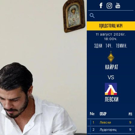
SEARCH BUTTON
Search
for:
предстоящ мач
11 август 2026г.
18:00ч.
3ДНИ 14Ч. 19МИН.
КАЙРАТ
VS
ЛЕВСКИ
№
ОТБОР
PTS
1
Левски
9
2
Лудогорец
9