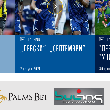
ГАЛЕРИЯ
Г
„ЛЕВСКИ“ -„СЕПТЕМВРИ“
"ЛЕ
"УН
2 август 2026
30 юли