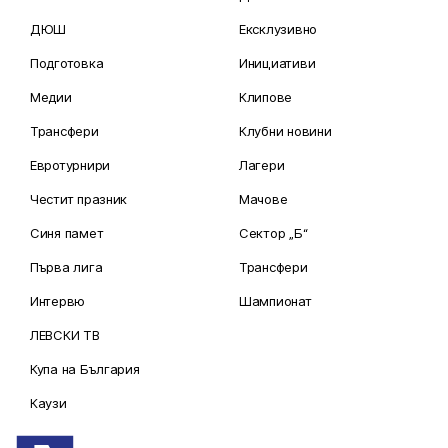
ДЮШ
Ексклузивно
Подготовка
Инициативи
Медии
Клипове
Трансфери
Клубни новини
Евротурнири
Лагери
Честит празник
Мачове
Синя памет
Сектор „Б“
Първа лига
Трансфери
Интервю
Шампионат
ЛЕВСКИ ТВ
Купа на България
Каузи