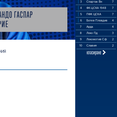
3
Спартак Вн
7
4
ФК ЦСКА 1948
7
АНДО ГАСПАР
5
ПФК ЦСКА
7
6
Ботев Пловдив
4
РИЕ
7
Арда
4
8
Локо Пд
3
9
Локомотив Сф
2
10
Славия
2
класиране
НИЯ