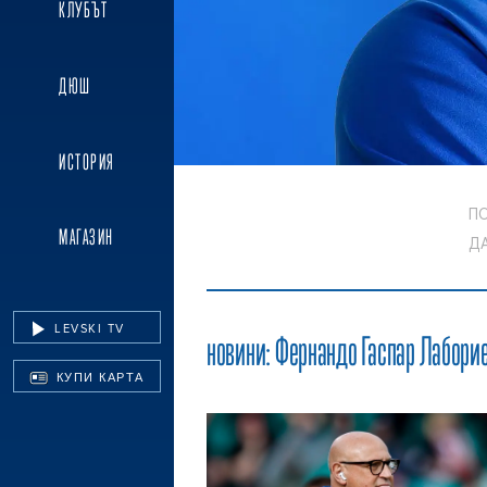
КЛУБЪТ
ДЮШ
ИСТОРИЯ
П
МАГАЗИН
ДА
LEVSKI TV
новини:
Фернандо Гаспар Лабори
КУПИ КАРТА