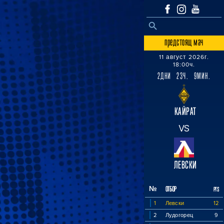
SEARCH BUTTON
Search
for:
предстоящ мач
11 август 2026г.
18:00ч.
2ДНИ 23Ч. 9МИН.
КАЙРАТ
VS
ЛЕВСКИ
№
ОТБОР
PTS
1
Левски
12
2
Лудогорец
9