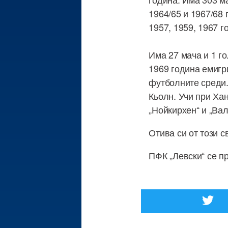
1964/65 и 1967/68 
1957, 1959, 1967 г
Има 27 мача и 1 г
1969 година емигр
футболните среди.
Кьолн. Учи при Ха
„Нойкирхен“ и „Ва
Отива си от този с
ПФК „Левски“ се п