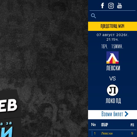
SEARCH BUTTON
Search
for:
предстоящ мач
07 август 2026г.
21:15ч.
16Ч. 15МИН.
ЛЕВСКИ
VS
ЛОКО ПД
Вземи билет
№
ОТБОР
PTS
1
Левски
9