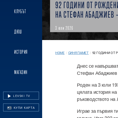
92 ГОДИНИ ОТ РОЖДЕН
КЛУБЪТ
НА СТЕФАН АБАДЖИЕВ –
3 юли 2026
ДЮШ
ИСТОРИЯ
HOME
/
СИНЯ ПАМЕТ
/
92 ГОДИНИ ОТ 
Днес се навършват
МАГАЗИН
Стефан Абаджиев 
Роден на 3 юли 19
цялата история на
LEVSKI TV
ръководството на
КУПИ КАРТА
Играе за първия т
година. Има 303 м