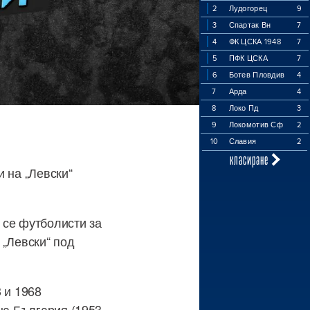
2
Лудогорец
9
3
Спартак Вн
7
4
ФК ЦСКА 1948
7
5
ПФК ЦСКА
7
6
Ботев Пловдив
4
7
Арда
4
8
Локо Пд
3
9
Локомотив Сф
2
10
Славия
2
класиране
 на „Левски“
 се футболисти за
 „Левски“ под
 и 1968
на България (1953,