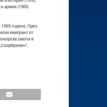
та армия (1956,
 1965 година. През
ески емигрант от
еньорска школа в
 „Саарбрюкен“,