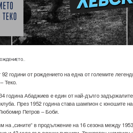
ИЕТО
 ТЕКО
РОЖДЕНИЕТО...
 92 години от рождението на една от големите легенди
– Теко.
34 година Абаджиев е един от най-дълго задържалите
 клуба. През 1952 година става шампион с юношите на
 Любомир Петров – Боби.
им на „сините“ в продължение на 16 сезона между 1953
ача и 43 гола във всички турнири. Трикратен шампион 