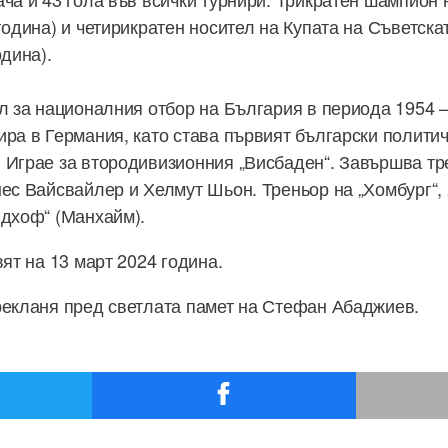
година) и четирикратен носител на Купата на Съветска
одина).
ол за националния отбор на България в периода 1954 –
ира в Германия, като става първият български политич
 Играе за втородивизионния „Висбаден“. Завършва тр
нес Вайсвайлер и Хелмут Шьон. Треньор на „Хомбург“,
лдхоф“ (Манхайм).
вят на 13 март 2024 година.
рекланя пред светлата памет на Стефан Абаджиев.