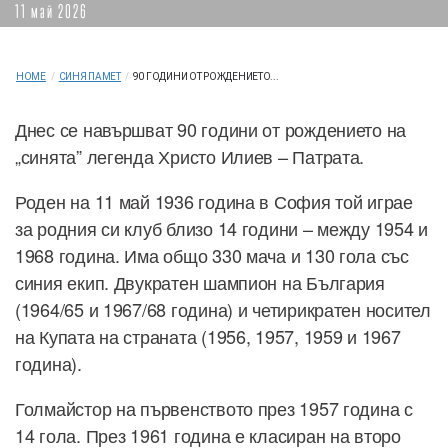
11 май 2026
HOME
/
СИНЯ ПАМЕТ
/
90 ГОДИНИ ОТ РОЖДЕНИЕТО...
Днес се навършват 90 години от рождението на
„синята” легенда Христо Илиев – Патрата.
Роден на 11 май 1936 година в София той играе
за родния си клуб близо 14 години – между 1954 и
1968 година. Има общо 330 мача и 130 гола със
синия екип. Двукратен шампион на България
(1964/65 и 1967/68 година) и четирикратен носител
на Купата на страната (1956, 1957, 1959 и 1967
година).
Голмайстор на първенството през 1957 година с
14 гола. През 1961 година е класиран на второ