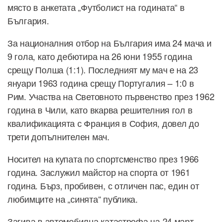
място в анкетата „Футболист на годината“ в
България.
За националния отбор на България има 24 мача и
9 гола, като дебютира на 26 юни 1955 година
срещу Полша (1:1). Последният му мач е на 23
януари 1963 година срещу Португалия – 1:0 в
Рим. Участва на Световното първенство през 1962
година в Чили, като вкарва решителния гол в
квалификацията с Франция в София, довел до
трети допълнителен мач.
Носител на купата по спортсменство през 1966
година. Заслужил майстор на спорта от 1961
година. Бърз, пробивен, с отличен пас, един от
любимците на „синята“ публика.
Загива в автомобилна катастрофа на 24 март