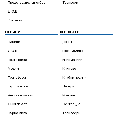
Представителен отбор
Треньори
ДЮШ
Контакти
НОВИНИ
ЛЕВСКИ ТВ
Новини
ДЮШ
ДЮШ
Ексклузивно
Подготовка
Инициативи
Медии
Клипове
Трансфери
Клубни новини
Евротурнири
Лагери
Честит празник
Мачове
Синя памет
Сектор „Б“
Първа лига
Трансфери