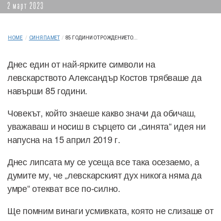
2 март 2023
HOME
/
СИНЯ ПАМЕТ
/
85 ГОДИНИ ОТ РОЖДЕНИЕТО...
Днес един от най-ярките символи на
левскарството Александър Костов трябваше да
навърши 85 години.
Човекът, който знаеше какво значи да обичаш,
уважаваш и носиш в сърцето си „синята“ идея ни
напусна на 15 април 2019 г.
Днес липсата му се усеща все така осезаемо, а
думите му, че „левскарският дух никога няма да
умре“ отекват все по-силно.
Ще помним винаги усмивката, която не слизаше от