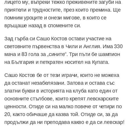
лицето му, въпреки тежко преживените загуби на
приятели и трудностите, през които премина. Ще
помним уроците и онези мигове, в които се
връщаше назад в спомените си.
Зад гърба си Сашо Костов остави участие на
световните първенства в Чили и Англия. Има 330
мача и 83 гола за „сините“. Три пъти бе шампион
на България и петкратен носител на Купата.
Сашо Костов бе от тези играчи, които не можеха
да останат незабелязани. Затова и остава със
златни букви в историята на клуба като един от
основните стълбове, които крепят левскарските
ценности. Отиде си на малко повече от четири по
20, както обичаше да казва той. Отиде си, за да
продължи да ни преподава какво е да си левскар!