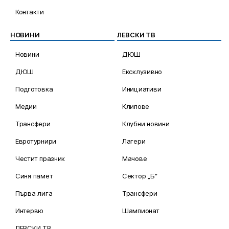
Контакти
НОВИНИ
ЛЕВСКИ ТВ
Новини
ДЮШ
ДЮШ
Ексклузивно
Подготовка
Инициативи
Медии
Клипове
Трансфери
Клубни новини
Евротурнири
Лагери
Честит празник
Мачове
Синя памет
Сектор „Б“
Първа лига
Трансфери
Интервю
Шампионат
ЛЕВСКИ ТВ