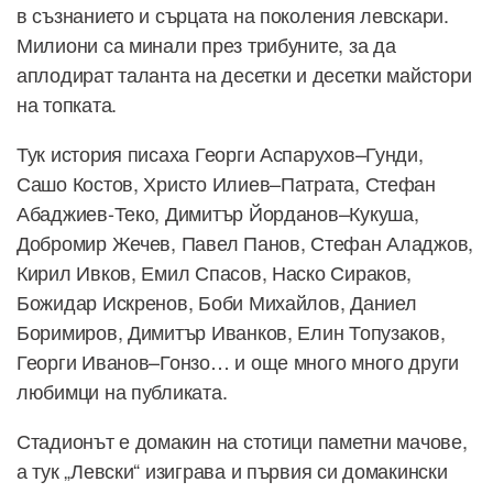
в съзнанието и сърцата на поколения левскари.
Милиони са минали през трибуните, за да
аплодират таланта на десетки и десетки майстори
на топката.
Тук история писаха Георги Аспарухов–Гунди,
Сашо Костов, Христо Илиев–Патрата, Стефан
Абаджиев-Теко, Димитър Йорданов–Кукуша,
Добромир Жечев, Павел Панов, Стефан Аладжов,
Кирил Ивков, Емил Спасов, Наско Сираков,
Божидар Искренов, Боби Михайлов, Даниел
Боримиров, Димитър Иванков, Елин Топузаков,
Георги Иванов–Гонзо… и още много много други
любимци на публиката.
Стадионът е домакин на стотици паметни мачове,
а тук „Левски“ изиграва и първия си домакински