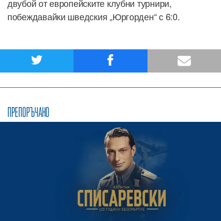
двубой от европейските клубни турнири,
побеждавайки шведския „Юргорден“ с 6:0.
ПРЕПОРЪЧАНО