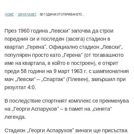
HOME
/
СИНЯ ПАМЕТ
/
58 ГОДИНИ ОТ ОТКРИВАНЕТО...
През 1960 година „Левски“ започва да строи
поредния си и последен (засега) стадион в
квартал „Герена”. Официално стадион „Левски“,
популярен просто като „Герена“ (от тогавашното
име на квартала, в който е построен), е открит
преди 58 години на 9 март 1963 г. с шампионатния
мач „Левски“ – „Спартак“ (Плевен), завършил при
резултат 4:0.
В последствие спортният комплекс се преименува
на „Георги Аспарухов” – в памет на „синята“
легенда.
Стадион „Георги Аспарухов” винаги ще присъства