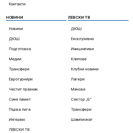
Контакти
НОВИНИ
ЛЕВСКИ ТВ
Новини
ДЮШ
ДЮШ
Ексклузивно
Подготовка
Инициативи
Медии
Клипове
Трансфери
Клубни новини
Евротурнири
Лагери
Честит празник
Мачове
Синя памет
Сектор „Б“
Първа лига
Трансфери
Интервю
Шампионат
ЛЕВСКИ ТВ