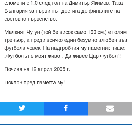
сломени с 1:0 след гол на Димитър Якимов. Така
България за първи път достига до финалите на
световно първенство.
Малкият Чугун (той бе висок само 160 см.) е голям
треньор, а преди всичко един безумно влюбен във
футбола човек. На надгробния му паметник пише:
„Футболът е моят живот. Да живее Цар Футбол“!
Почива на 12 април 2005 г.
Поклон пред паметта му!