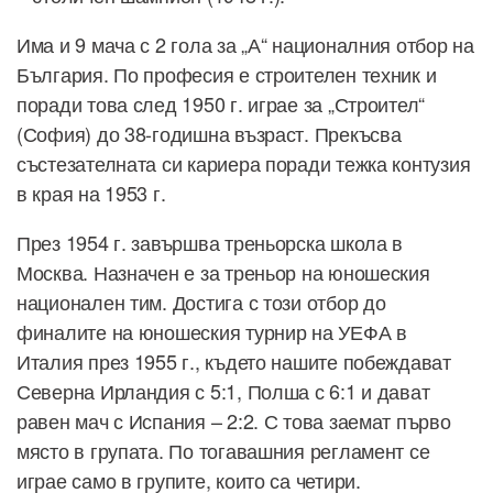
Има и 9 мача с 2 гола за „А“ националния отбор на
България. По професия е строителен техник и
поради това след 1950 г. играе за „Строител“
(София) до 38-годишна възраст. Прекъсва
състезателната си кариера поради тежка контузия
в края на 1953 г.
През 1954 г. завършва треньорска школа в
Москва. Назначен е за треньор на юношеския
национален тим. Достига с този отбор до
финалите на юношеския турнир на УЕФА в
Италия през 1955 г., където нашите побеждават
Северна Ирландия с 5:1, Полша с 6:1 и дават
равен мач с Испания – 2:2. С това заемат първо
място в групата. По тогавашния регламент се
играе само в групите, които са четири.