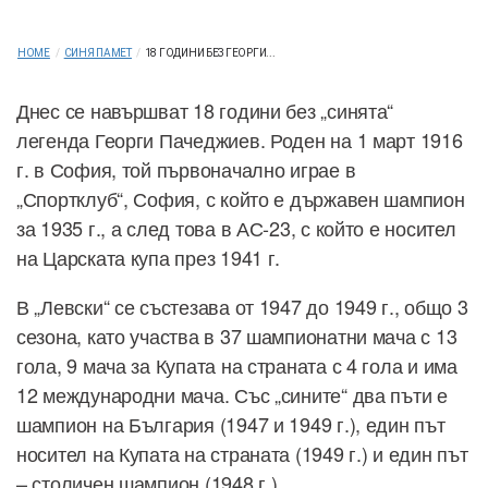
HOME
/
СИНЯ ПАМЕТ
/
18 ГОДИНИ БЕЗ ГЕОРГИ...
Днес се навършват 18 години без „синята“
легенда Георги Пачеджиев. Роден на 1 март 1916
г. в София, той първоначално играе в
„Спортклуб“, София, с който е държавен шампион
за 1935 г., а след това в АС-23, с който е носител
на Царската купа през 1941 г.
В „Левски“ се състезава от 1947 до 1949 г., общо 3
сезона, като участва в 37 шампионатни мача с 13
гола, 9 мача за Купата на страната с 4 гола и има
12 международни мача. Със „сините“ два пъти е
шампион на България (1947 и 1949 г.), един път
носител на Купата на страната (1949 г.) и един път
– столичен шампион (1948 г.).