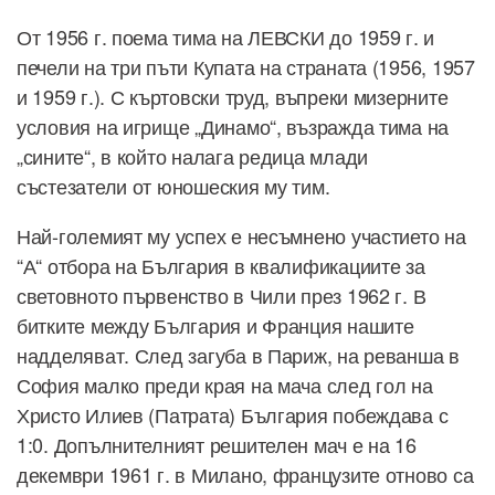
От 1956 г. поема тима на ЛЕВСКИ до 1959 г. и
печели на три пъти Купата на страната (1956, 1957
и 1959 г.). С къртовски труд, въпреки мизерните
условия на игрище „Динамо“, възражда тима на
„сините“, в който налага редица млади
състезатели от юношеския му тим.
Най-големият му успех е несъмнено участието на
“А“ отбора на България в квалификациите за
световното първенство в Чили през 1962 г. В
битките между България и Франция нашите
надделяват. След загуба в Париж, на реванша в
София малко преди края на мача след гол на
Христо Илиев (Патрата) България побеждава с
1:0. Допълнителният решителен мач е на 16
декември 1961 г. в Милано, французите отново са