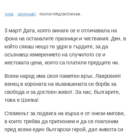
HOME
/
СИНЯ ПАМЕТ
/
ПОКЛОН ПРЕД СВЕТЛАТА ВИ...
3 март! Дата, която винаги се е отличавала на
фона на останалите празници и чествания. Ден, в
който сякаш нещо те удря в гърдите, за да
осъзнаеш измерението на случилото се и
жестоката цена, която са платили предците ни.
Всеки народ има своя паметен връх. Лавровият
венец в короната на възвишената си борба за
свобода и за достоен живот. За нас, българите,
това е Шипка!
Споменът за подвига на върха е от онези мигове,
в които трябва да притихнем и да се поклоним
пред всеки един български герой, дал живота си