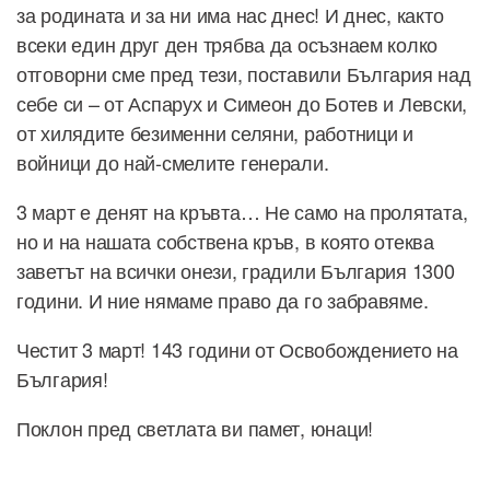
за родината и за ни има нас днес! И днес, както
всеки един друг ден трябва да осъзнаем колко
отговорни сме пред тези, поставили България над
себе си – от Аспарух и Симеон до Ботев и Левски,
от хилядите безименни селяни, работници и
войници до най-смелите генерали.
3 март е денят на кръвта… Не само на пролятата,
но и на нашата собствена кръв, в която отеква
заветът на всички онези, градили България 1300
години. И ние нямаме право да го забравяме.
Честит 3 март! 143 години от Освобождението на
България!
Поклон пред светлата ви памет, юнаци!