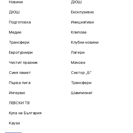
Новини
ДЮШ
ДЮШ
Ексклузивно
Подготовка
Инициативи
Медии
Клипове
Трансфери
Клубни новини
Евротурнири
Лагери
Честит празник
Мачове
Синя памет
Сектор „Б“
Първа лига
Трансфери
Интервю
Шампионат
ЛЕВСКИ ТВ
Купа на България
Каузи