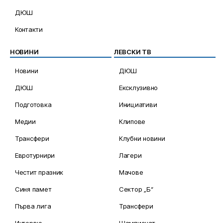
ДЮШ
Контакти
НОВИНИ
ЛЕВСКИ ТВ
Новини
ДЮШ
ДЮШ
Ексклузивно
Подготовка
Инициативи
Медии
Клипове
Трансфери
Клубни новини
Евротурнири
Лагери
Честит празник
Мачове
Синя памет
Сектор „Б“
Първа лига
Трансфери
Интервю
Шампионат