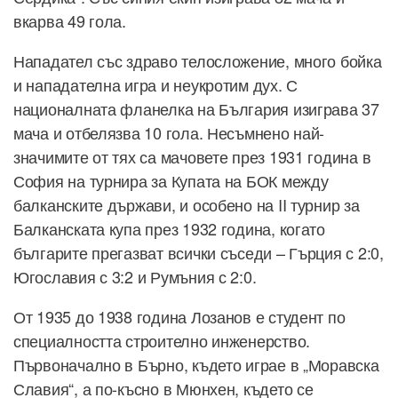
вкарва 49 гола.
Нападател със здраво телосложение, много бойка
и нападателна игра и неукротим дух. С
националната фланелка на България изиграва 37
мача и отбелязва 10 гола. Несъмнено най-
значимите от тях са мачовете през 1931 година в
София на турнира за Купата на БОК между
балканските държави, и особено на II турнир за
Балканската купа през 1932 година, когато
българите прегазват всички съседи – Гърция с 2:0,
Югославия с 3:2 и Румъния с 2:0.
От 1935 до 1938 година Лозанов е студент по
специалността строително инженерство.
Първоначално в Бърно, където играе в „Моравска
Славия“, а по-късно в Мюнхен, където се