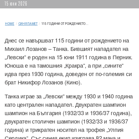
15 юни 2026
HOME
/
СИНЯ ПАМЕТ
/
115 ГОДИНИ ОТ РОЖДЕНИЕТО...
Днес се навършват 115 години от рождението на
Михаил Лозанов – Танка. Бившият нападател на
„Левски“ е роден на 15 юни 1911 година в Перник.
Юноша е на тамошния „Кракра“, а при „сините“
идва през 1930 година, доведен от по-големия си
брат Никифор Лозанов (Кино).
Танка играе за „Левски“ между 1930 и 1940 година
като централен нападател. Двукратен шампион
шампион на България (1932/33 и 1936/37 година),
двукратен столичен шампион (1932/33 и 1936/37
година) и трикратен носител на трофея „Улпия
Сердика“. Със синия екип изиграва 82 мача и