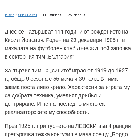
HOME
/
СИНЯ ПАМЕТ
/
111 ГОДИНИ ОТ РОЖДЕНИЕТО...
Днес се навършват 111 години от рождението на
Кирил Йовович. Роден на 29 декември 1905 г. в
махалата на футболен клуб ЛЕВСКИ, той започва
в секторния тим „България“.
За първия тим на „сините“ играе от 1919 до 1927
г., общо 9 сезона с 55 мача и 39 гола. В тима
заема поста ляво крило. Характерни за играта му
са добрата техника, умелият дрибъл и
центриране. И не на последно място са
реализаторските му способности.
През 1925 г. при турнето на ЛЕВСКИ във Франция
претърпява тежка контузия в мача срещу „Бордо“.