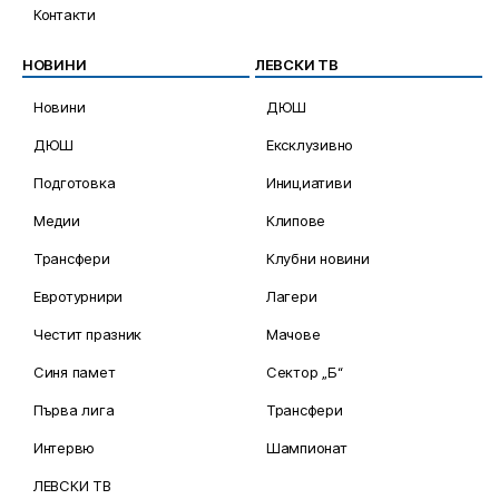
Контакти
НОВИНИ
ЛЕВСКИ ТВ
Новини
ДЮШ
ДЮШ
Ексклузивно
Подготовка
Инициативи
Медии
Клипове
Трансфери
Клубни новини
Евротурнири
Лагери
Честит празник
Мачове
Синя памет
Сектор „Б“
Първа лига
Трансфери
Интервю
Шампионат
ЛЕВСКИ ТВ