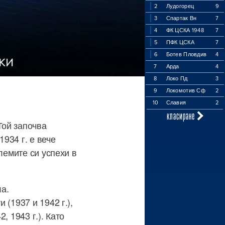
2
Лудогорец
9
3
Спартак Вн
7
4
ФК ЦСКА 1948
7
5
ПФК ЦСКА
7
6
Ботев Пловдив
4
7
Арда
4
8
Локо Пд
3
9
Локомотив Сф
2
10
Славия
2
класиране
Той започва
1934 г. е вече
лемите си успехи в
ла.
(1937 и 1942 г.),
, 1943 г.). Като