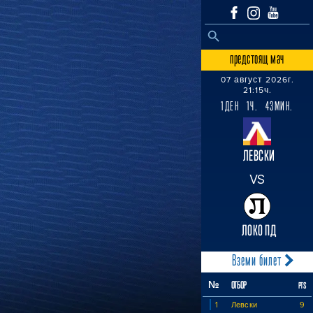
SEARCH BUTTON
Search
for:
предстоящ мач
07 август 2026г.
21:15ч.
1ДЕН 1Ч. 43МИН.
ЛЕВСКИ
VS
ЛОКО ПД
Вземи билет
№
ОТБОР
PTS
1
Левски
9