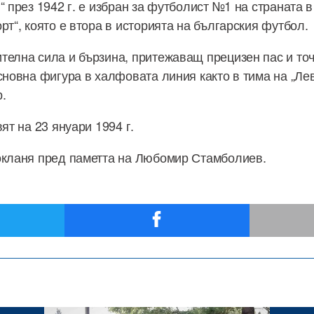
“ през 1942 г. е избран за футболист №1 на страната в
рт“, която е втора в историята на българския футбол.
телна сила и бързина, притежаващ прецизен пас и то
сновна фигура в халфовата линия както в тима на „Левс
р.
вят на 23 януари 1994 г.
окланя пред паметта на Любомир Стамболиев.