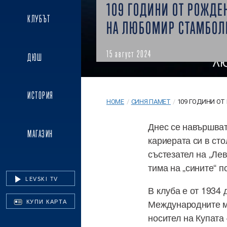
109 ГОДИНИ ОТ РОЖДЕ
КЛУБЪТ
НА ЛЮБОМИР СТАМБОЛ
15 август 2024
ДЮШ
ИСТОРИЯ
HOME
/
СИНЯ ПАМЕТ
/
109 ГОДИНИ ОТ
Днес се навършват
МАГАЗИН
кариерата си в сто
състезател на „Лев
тима на „сините“ п
LEVSKI TV
В клуба е от 1934 
Международните му 
КУПИ КАРТА
носител на Купата –