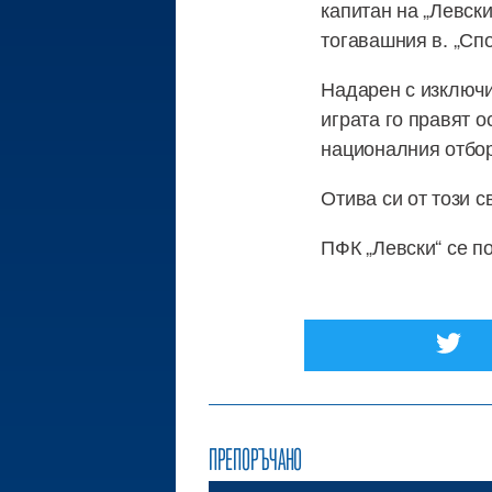
капитан на „Левски
тогавашния в. „Спо
Надарен с изключи
играта го правят о
националния отбо
Отива си от този с
ПФК „Левски“ се п
ПРЕПОРЪЧАНО