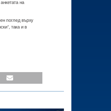
 анкетата на
чен поглед върху
ки“, така и в