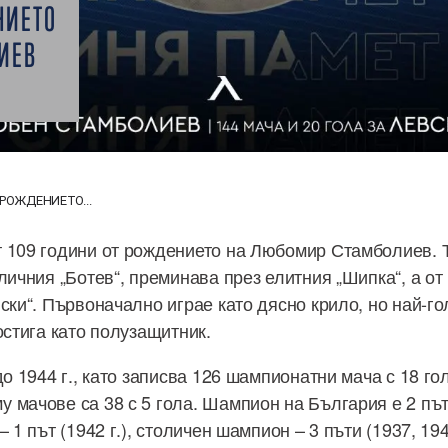
НИЕТО
ИЕВ
 РОЖДЕНИЕТО...
 109 години от рождението на Любомир Стамболиев. 
личния „Ботев“, преминава през елитния „Шипка“, а от 
ски“. Първоначално играе като дясно крило, но най-го
остига като полузащитник.
до 1944 г., като записва 126 шампионатни мача с 18 го
мачове са 38 с 5 гола. Шампион на България е 2 пъти 
 1 път (1942 г.), столичен шампион – 3 пъти (1937, 1942