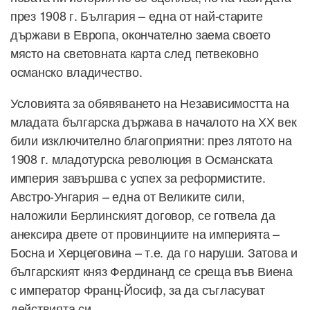
през 1908 г. България – една от най-старите
държави в Европа, окончателно заема своето
място на световната карта след петвековно
османско владичество.
Условията за обявяването на Независимостта на
младата българска държава в началото на ХХ век
били изключително благоприятни: през лятото на
1908 г. младотурска революция в Османската
империя завършва с успех за реформистите.
Австро-Унгария – една от Великите сили,
наложили Берлинският договор, се готвела да
анексира двете от провинциите на империята –
Босна и Херцеговина – т.е. да го наруши. Затова и
българският княз Фердинанд се среща във Виена
с император Франц-Йосиф, за да съгласуват
действията си.