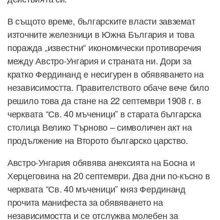
В същото време, българските власти завземат
източните железници в Южна България и това
поражда „известни“ икономически противоречия
между Австро-Унгария и страната ни. Дори за
кратко Фердинанд е несигурен в обявяването на
независимостта. Правителството обаче вече било
решило това да стане на 22 септември 1908 г. в
черквата “Св. 40 мъченици” в старата българска
столица Велико Търново – символичен акт на
продължение на Второто българско царство.
Австро-Унгария обявява анексията на Босна и
Херцеговина на 20 септември. Два дни по-късно в
черквата “Св. 40 мъченици” княз Фердинанд
прочита манифеста за обявяването на
независимостта и се отслужва молебен за