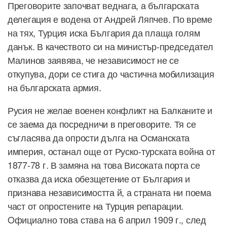
Преговорите започват веднага, а българската
делегация е водена от Андрей Ляпчев. По време
на тях, Турция иска България да плаща голям
данък. В качеството си на министър-председател
Малинов заявява, че независимост не се
откупува, дори се стига до частична мобилизация
на българската армия.
Русия не желае военен конфликт на Балканите и
се заема да посредничи в преговорите. Тя се
съгласява да опрости дълга на Османската
империя, останал още от Руско-турската война от
1877-78 г. В замяна на това Високата порта се
отказва да иска обезщетение от България и
признава независимостта й, а страната ни поема
част от опростените на Турция репарации.
Oфициално това става на 6 април 1909 г., след