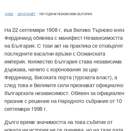
HOME
/
СИНЯ ПАМЕТ
/
109 ГОДИНИ НЕЗАВИСИМА БЪЛГАРИЯ
На 22 септември 1908 г. във Велико Търново княз
Фердинанд обявява с манифест Независимостта
на България. С този акт на практика се отхвърлят
последните васални връзки с Османската
империя. Княжество България става независима
държава, начело с коронования за цар
Фердинанд. Високата порта (турската власт), а
след това и Великите сили признават официално
българската независимост. Обявен за официален
празник с решение на Народното събрание от 10
септември 1998 г.
Дълго време значимостта на това събитие от
новата ни история не се оценява, но на тази дата