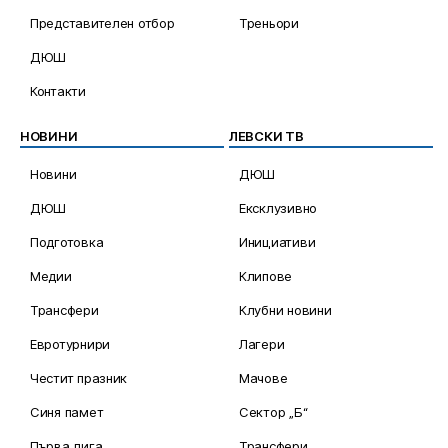
Представителен отбор
Треньори
ДЮШ
Контакти
НОВИНИ
ЛЕВСКИ ТВ
Новини
ДЮШ
ДЮШ
Ексклузивно
Подготовка
Инициативи
Медии
Клипове
Трансфери
Клубни новини
Евротурнири
Лагери
Честит празник
Мачове
Синя памет
Сектор „Б“
Първа лига
Трансфери