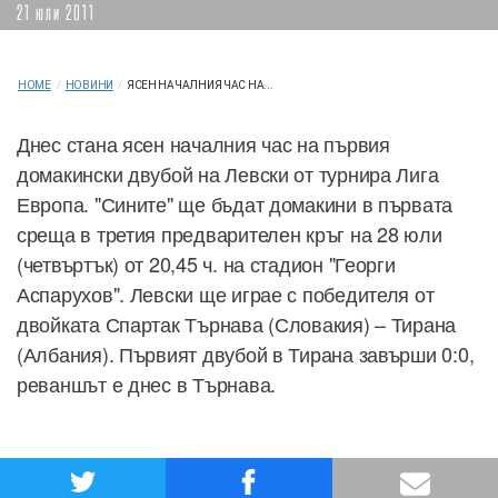
21 юли 2011
HOME
/
НОВИНИ
/
ЯСЕН НАЧАЛНИЯ ЧАС НА...
Днес стана ясен началния час на първия
домакински двубой на Левски от турнира Лига
Европа. "Сините" ще бъдат домакини в първата
среща в третия предварителен кръг на 28 юли
(четвъртък) от 20,45 ч. на стадион "Георги
Аспарухов". Левски ще играе с победителя от
двойката Спартак Търнава (Словакия) – Тирана
(Албания). Първият двубой в Тирана завърши 0:0,
реваншът е днес в Търнава.