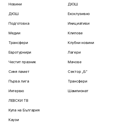
Новини
ДЮШ
ДЮШ
Ексклузивно
Подготовка
Инициативи
Медии
Клипове
Трансфери
Клубни новини
Евротурнири
Лагери
Честит празник
Мачове
Синя памет
Сектор „Б“
Първа лига
Трансфери
Интервю
Шампионат
ЛЕВСКИ ТВ
Купа на България
Каузи