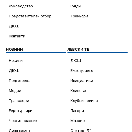
Ръководство
Гунди
Представителен отбор
Треньори
ДЮШ
Контакти
НОВИНИ
ЛЕВСКИ ТВ
Новини
ДЮШ
ДЮШ
Ексклузивно
Подготовка
Инициативи
Медии
Клипове
Трансфери
Клубни новини
Евротурнири
Лагери
Честит празник
Мачове
Синя памет
Сектор „Б“