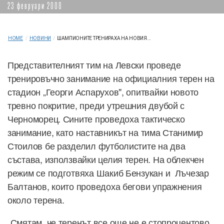
23 февруари 2008
HOME
/
НОВИНИ
/
ШАМПИОНИТЕ ТРЕНИРАХА НА НОВИЯ...
Представителният тим на Левски проведе
тренировъчно занимание на официалния терен на
стадион „Георги Аспарухов", опитвайки новото
тревно покритие, преди утрешния двубой с
Черноморец. Сините проведоха тактическо
занимание, като наставникът на тима Станимир
Стоилов бе разделил футболистите на два
състава, използвайки целия терен. На облекчен
режим се подготвяха Шакиб Бензукан и Лъчезар
Балтанов, които проведоха бегови упражнения
около терена.
„Смятам, че теренът все още не е стопроцентово