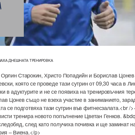
А
А
АХА ДНЕШНАТА ТРЕНИРОВКА
 Орлин Старокин, Христо Попадийн и Борислав Цонев
вски, която се проведе тази сутрин от 09,30 часа в Л
ки в адуктурите и не се появиха на тренировъчния тер
ав Цонев също не взеха участие в заниманието, зара
та се подготвяха тази сутрин във фитнесзалата.<br />
исти тренира новото попълнение Цветан Генков. &bd
следобяд, след като получиха почивка и ще заминат н
рия – Виена.</p>