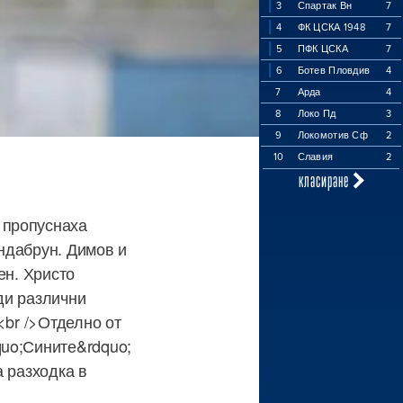
3
Спартак Вн
7
4
ФК ЦСКА 1948
7
5
ПФК ЦСКА
7
6
Ботев Пловдив
4
7
Арда
4
8
Локо Пд
3
9
Локомотив Сф
2
10
Славия
2
класиране
 пропуснаха
индабрун. Димов и
ен. Христо
ди различни
<br />Отделно от
quo;Сините&rdquo;
а разходка в