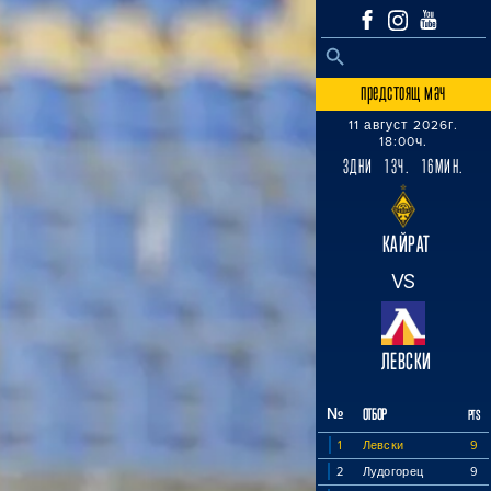
SEARCH BUTTON
Search
for:
предстоящ мач
11 август 2026г.
18:00ч.
3ДНИ 13Ч. 16МИН.
КАЙРАТ
VS
ЛЕВСКИ
№
ОТБОР
PTS
1
Левски
9
2
Лудогорец
9