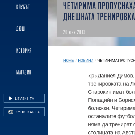
ЧЕТИРИМА ПРОПУСНАХ
КЛУБЪТ
ДНЕШНАТА ТРЕНИРОВК
ДЮШ
20 юни 2013
ИСТОРИЯ
HOME
/
НОВИНИ
/
ЧЕТИРИМА ПРОПУСН
МАГАЗИН
<p>Даниел Димов,
тренировката на Ле
Старокин имат бол
Попадийн и Борисл
LEVSKI TV
болежки. Четирима
КУПИ КАРТА
останалите футбол
няма да тренират 
столицата на Авст