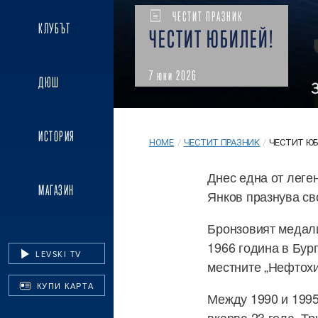
ЧЕСТИТ ПРАЗНИК
КЛУБЪТ
ЧЕСТИТ ЮБИЛЕЙ!
7 юни 2026
ДЮШ
ИСТОРИЯ
HOME
/
ЧЕСТИТ ПРАЗНИК
/
ЧЕСТИТ ЮБ
Днес една от леге
МАГАЗИН
Янков празнува св
Бронзовият медали
1966 година в Бур
LEVSKI TV
местните „Нефтохи
КУПИ КАРТА
Между 1990 и 1995 
вкарва 23 гола. Тр