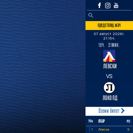
SEARCH BUTTON
Search
for:
предстоящ мач
07 август 2026г.
21:15ч.
19Ч. 31МИН.
ЛЕВСКИ
VS
ЛОКО ПД
Вземи билет
№
ОТБОР
PTS
1
Левски
9