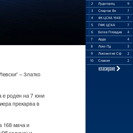
2
Лудогорец
9
3
Спартак Вн
7
4
ФК ЦСКА 1948
7
5
ПФК ЦСКА
7
6
Ботев Пловдив
4
7
Арда
4
8
Локо Пд
3
9
Локомотив Сф
2
10
Славия
2
класиране
Левски“ – Златко
 е роден на 7 юни
риера прекарва в
а 168 мача и
/95 година) и