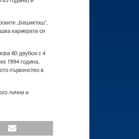
рските „Бешикташ“,
ршва кариерата си
сва 80 двубоя с 4
ез 1994 година,
ото първенство в
ого лични и