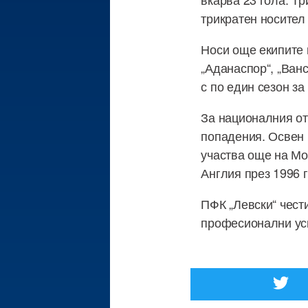
трикратен носител 
Носи още екипите 
„Аданаспор“, „Ван
с по един сезон за
За националния от
попадения. Освен 
участва още на Мо
Англия през 1996 
ПФК „Левски“ чест
професионални усп