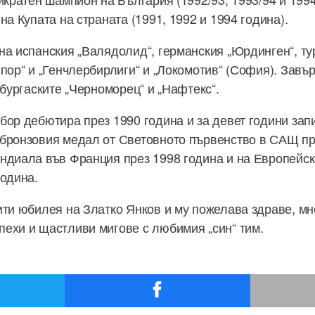
на Купата на страната (1991, 1992 и 1994 година).
на испанския „Валядолид“, германския „Юрдинген“, ту
спор“ и „Генчлербирлиги“ и „Локомотив“ (София). Завъ
 бургаските „Черноморец“ и „Нафтекс“.
бор дебютира през 1990 година и за девет години запи
бронзовия медал от Световното първенство в САЩ пр
ндиала във Франция през 1998 година и на Европейск
година.
ити юбилея на Златко Янков и му пожелава здраве, мн
ехи и щастливи мигове с любимия „син“ тим.