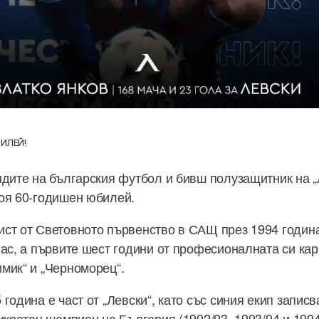
ИЛЕЙ!
ндите на българския футбол и бивш полузащитник на „
оя 60-годишен юбилей.
ст от Световното първенство в САЩ през 1994 година
гас, а първите шест години от професионалната си ка
мик“ и „Черноморец“.
година е част от „Левски“, като със синия екип записв
икратен шампион на България (1992/93, 1993/94 и 1994