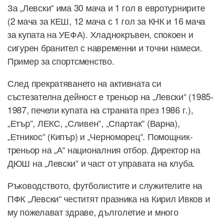
За „Левски“ има 30 мача и 1 гол в евротурнирите
(2 мача за КЕШ, 12 мача с 1 гол за КНК и 16 мача
за купата на УЕФА). Хладнокръвен, спокоен и
сигурен бранител с навременни и точни намеси.
Пример за спортсменство.
След прекратяването на активната си
състезателна дейност е треньор на „Левски“ (1985-
1987, печели купата на страната през 1986 г.),
„Етър“, ЛЕКС, „Сливен“, „Спартак“ (Варна),
„Етникос“ (Кипър) и „Черноморец“. Помощник-
треньор на „А“ националния отбор. Директор на
ДЮШ на „Левски“ и част от управата на клуба.
Ръководството, футболистите и служителите на
ПФК „Левски“ честитят празника на Кирил Ивков и
му пожелават здраве, дълголетие и много