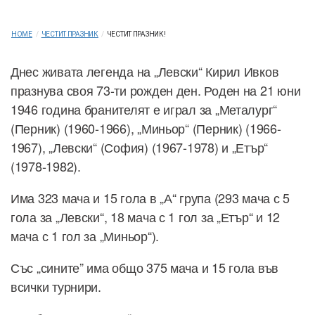
HOME
/
ЧЕСТИТ ПРАЗНИК
/
ЧЕСТИТ ПРАЗНИК!
Днес живата легенда на „Левски“ Кирил Ивков
празнува своя 73-ти рожден ден. Роден на 21 юни
1946 година бранителят е играл за „Металург“
(Перник) (1960-1966), „Миньор“ (Перник) (1966-
1967), „Левски“ (София) (1967-1978) и „Етър“
(1978-1982).
Има 323 мача и 15 гола в „А“ група (293 мача с 5
гола за „Левски“, 18 мача с 1 гол за „Етър“ и 12
мача с 1 гол за „Миньор“).
Със „сините” има общо 375 мача и 15 гола във
всички турнири.